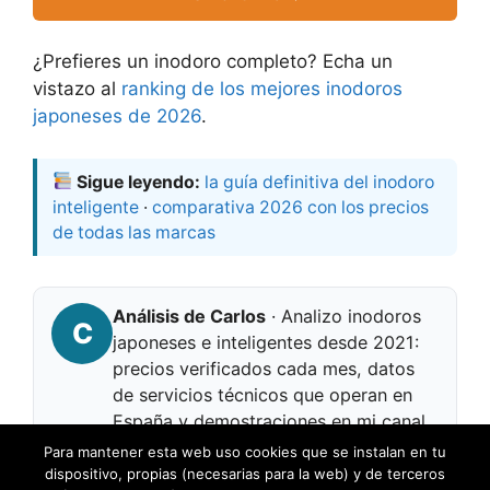
¿Prefieres un inodoro completo? Echa un
vistazo al
ranking de los mejores inodoros
japoneses de 2026
.
Sigue leyendo:
la guía definitiva del inodoro
inteligente
·
comparativa 2026 con los precios
de todas las marcas
Análisis de Carlos
· Analizo inodoros
C
japoneses e inteligentes desde 2021:
precios verificados cada mes, datos
de servicios técnicos que operan en
España y demostraciones en mi canal
@MejorInodoroJapones
.
Cómo
Para mantener esta web uso cookies que se instalan en tu
analizamos →
dispositivo, propias (necesarias para la web) y de terceros