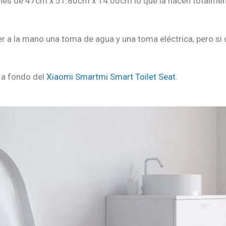
es de 47cm x 51.80cm x 14.00cm lo que la hacen totalment
ner a la mano una toma de agua y una toma eléctrica, pero si
s a fondo del
Xiaomi Smartmi Smart Toilet Seat
.